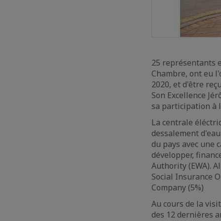
25 représentants e
Chambre, ont eu l'o
2020, et d'être reç
Son Excellence Jé
sa participation à l
La centrale éléctri
dessalement d'eau à
du pays avec une c
développer, finance
Authority (EWA). A
Social Insurance O
Company (5%)
Au cours de la visi
des 12 dernières a