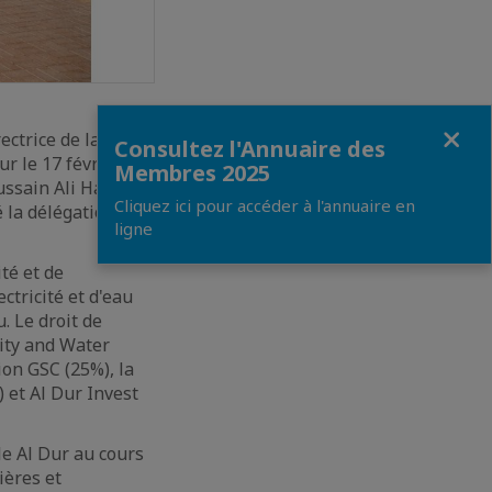
Fermer
ctrice de la
Consultez l'Annuaire des
ur le 17 février
Membres 2025
ssain Ali Haji Ali.
Cliquez ici pour accéder à l'annuaire en
la délégation de
ligne
té et de
ctricité et d'eau
. Le droit de
city and Water
ion GSC (25%), la
 et Al Dur Invest
ale Al Dur au cours
ières et