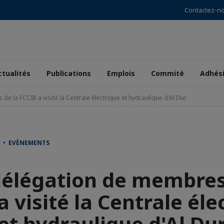
Contactez-n
ctualités
Publications
Emplois
Commité
Adhés
e la FCCIB a visité la Centrale électrique et hydraulique d'Al Dur
T • EVÈNEMENTS
élégation de membres
a visité la Centrale éle
et hydraulique d'Al Du