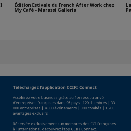
I
Édition Estivale du French After Work chez
La
-
My Café - Marassi Galleria
Pa
Téléchargez l’application CCIFI Connect
Accélérez votre business grâce au 1er réseau privé
d'entreprises françaises dans 95 pays : 120 chambres | 33
000 entreprises | 4 000 événements | 300 comités | 1 200
avantages exclusifs
Réservée exclusivement aux membres des CCI Françaises
à l'International,
découvrez l'app CCIFI Connect
.