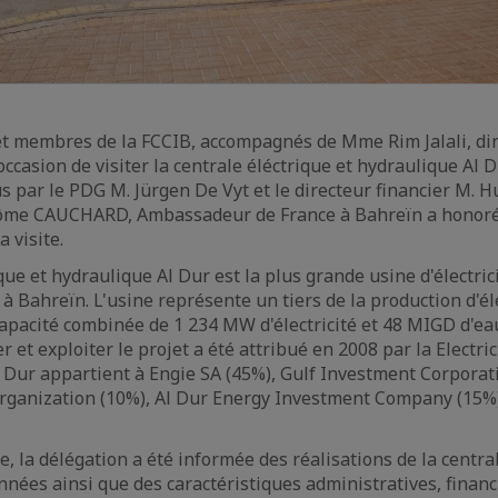
t membres de la FCCIB, accompagnés de Mme Rim Jalali, dire
ccasion de visiter la centrale éléctrique et hydraulique Al D
us par le PDG M. Jürgen De Vyt et le directeur financier M. Hu
rôme CAUCHARD, Ambassadeur de France à Bahreïn a honoré 
a visite.
que et hydraulique Al Dur est la plus grande usine d'électrici
 Bahreïn. L'usine représente un tiers de la production d'éle
apacité combinée de 1 234 MW d'électricité et 48 MIGD d'eau
r et exploiter le projet a été attribué en 2008 par la Electri
l Dur appartient à Engie SA (45%), Gulf Investment Corporat
rganization (10%), Al Dur Energy Investment Company (15%)
te, la délégation a été informée des réalisations de la centr
nnées ainsi que des caractéristiques administratives, financ