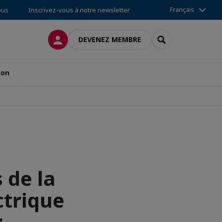
Français
ous
Inscrivez-vous à notre newsletter
CONNEXION
RECHERCHER
DEVENEZ MEMBRE
ion
 de la
ctrique
r