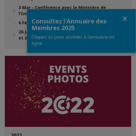
3 Mar - Conférence avec le Ministère de
l'Industrie et du Commerce
Fermer
Consultez l'Annuaire des
6 Feb - Visite de Site de Carrefour à Bahrain Mall
Membres 2025
26 Jan - Conférence avec le Ministre du Pétrole
Cliquez ici pour accéder à l'annuaire en
et de l'Environnement
ligne
2022