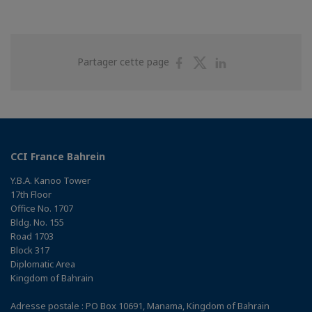
Partager
Partager
Partager
Partager cette page
sur
sur
sur
Facebook
Twitter
Linkedin
CCI France Bahrein
Y.B.A. Kanoo Tower
17th Floor
Office No. 1707
Bldg. No. 155
Road 1703
Block 317
Diplomatic Area
Kingdom of Bahrain
Adresse postale : PO Box 10691, Manama, Kingdom of Bahrain