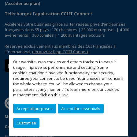
(Accéder au plan)
Téléchargez l’application CCIFI Connect
Accélérez votre business grâce au 1er réseau privé d'entreprises
françaises dans 95 pays : 120 chambres | 33 000 entreprises | 4 000
événements | 300 comités | 1 200 avantages exclusifs
Réservée exclusivement aux membres des CCI Françaises à
l'International,
découvrez l'app CCIFI Connect
.
Our website uses cookies and others trackers to ease it
usage, improve its performance and security. Some
cookies, that don't involved functionnality and security,
required your consent to be used. Your choices will concern
the whole website. You will be allowed to change your
parameters at any moment. To learn more on our cookies
management,
click on this link
.
Accept all purposes
Accept the essentials
Mentions légales
Politique de confidentialité
Customize
Configurer vos préférences cookies
© 2026 CCI France Bahrein